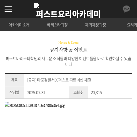
아카데미소개
바리스타과정
제과제빵과정
요리
Notice & Event
공지사항 & 이벤트
퍼스트바리스타학원의 새로운 소식들과 다양한 이벤트들을 바로 확인하실 수 있습
니다
[공지] 마포경찰서 X 퍼스트 파트너십 체결
제목
2025.07.31
20,315
작성일
조회수